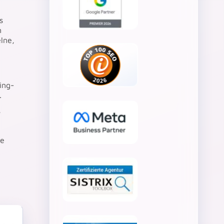
s
n
elne,
ing-
.
,
ge