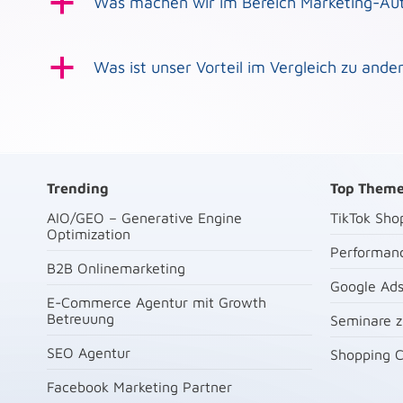
a
Was machen wir im Bereich Marketing-Au
Wir helfen euch, wiederkehrende Marketingproz
Salesforce. So spart ihr Zeit und könnt Leads g
a
Was ist unser Vorteil im Vergleich zu ande
Wir bringen Technik, Strategie und Inhalte wi
Prozesse, mit denen wir eure Interessent:inne
ersten Kontakt eine fundierte Kaufentscheidun
Kundenbeziehungen
Trending
Top Them
AIO/GEO – Generative Engine
TikTok Sh
Optimization
Performan
B2B Onlinemarketing
Google Ads
E-Commerce Agentur mit Growth
Betreuung
Seminare z
SEO Agentur
Shopping C
Facebook Marketing Partner