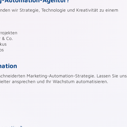
ng-Automation-Agentur?
nden wir Strategie, Technologie und Kreativität zu einem
rojekten
r & Co.
kus
ps
mation
eschneiderten Marketing-Automation-Strategie. Lassen Sie uns
zielter ansprechen und Ihr Wachstum automatisieren.
 richten alles ein und sorgen dafür, dass eure Kommunikati
m Kaufabschluss.