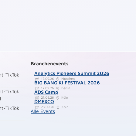
Branchenevents
Analytics Pioneers Summit 2026
t-TikTok
17.09.26
München
d
BIG BANG KI FESTIVAL 2026
17.09.26
Berlin
t-TikTok
ADS Camp
21.09.26
Köln
d
DMEXCO
23.09.26
Köln
t-TikTok
Alle Events
d