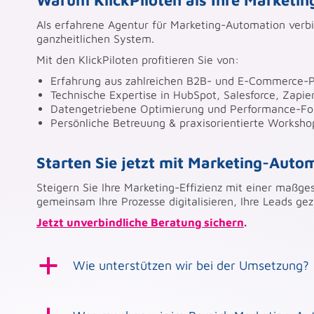
Warum KlickPiloten als Ihre Marketi
Als erfahrene Agentur für Marketing-Automation verbi
ganzheitlichen System.
Mit den KlickPiloten profitieren Sie von:
Erfahrung aus zahlreichen B2B- und E-Commerce-P
Technische Expertise in HubSpot, Salesforce, Zapie
Datengetriebene Optimierung und Performance-Fo
Persönliche Betreuung & praxisorientierte Worksho
Starten Sie jetzt mit Marketing-Auto
Steigern Sie Ihre Marketing-Effizienz mit einer maßg
gemeinsam Ihre Prozesse digitalisieren, Ihre Leads ge
Jetzt unverbindliche Beratung sichern
.
a
Wie unterstützen wir bei der Umsetzung?
Wir wählen mit euch das passende System aus,
reibungslos läuft - vom ersten Kontakt bis zu