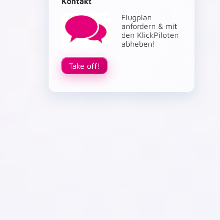
Kontakt
Flugplan
anfordern & mit
den KlickPiloten
abheben!
Take off!
on