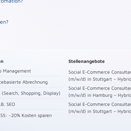
tomation?
esse zu automatisieren - z. B. mit Tools wie HubSpot oder
ezielter entwickeln.
ren?
rkungsvoll zusammen. Dabei setzen wir auf automatisierte
n gezielt ansprechen und weiterentwickeln - bis aus einem
g wird. So schaffen wir effiziente Abläufe und nachhaltige
en
Stellenangebote
op Management
Social E-Commerce Consultan
(m/w/d) in Stuttgart – Hybri
cebasierte Abrechnung
Social E-Commerce Consultan
 (Search, Shopping, Display)
(m/w/d) in Hamburg – Hybri
.B. SEO
Social E-Commerce Consultan
(m/w/d) in Stuttgart – Hybri
SS: ~20% Kosten sparen