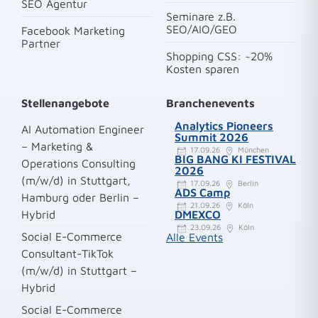
SEO Agentur
Seminare z.B.
SEO/AIO/GEO
Facebook Marketing
Partner
Shopping CSS: ~20%
Kosten sparen
Stellenangebote
Branchenevents
Analytics Pioneers
AI Automation Engineer
Summit 2026
– Marketing &
17.09.26
München
BIG BANG KI FESTIVAL
Operations Consulting
2026
(m/w/d) in Stuttgart,
17.09.26
Berlin
ADS Camp
Hamburg oder Berlin –
21.09.26
Köln
Hybrid
DMEXCO
23.09.26
Köln
Social E-Commerce
Alle Events
Consultant-TikTok
(m/w/d) in Stuttgart –
Hybrid
Social E-Commerce