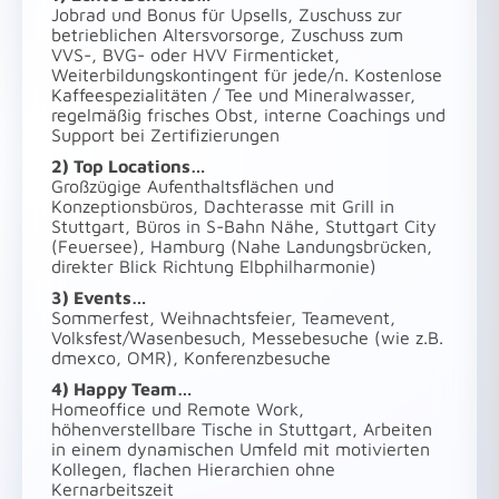
Jobrad und Bonus für Upsells, Zuschuss zur
betrieblichen Altersvorsorge, Zuschuss zum
VVS-, BVG- oder HVV Firmenticket,
Weiterbildungskontingent für jede/n. Kostenlose
Kaffeespezialitäten / Tee und Mineralwasser,
regelmäßig frisches Obst, interne Coachings und
Support bei Zertifizierungen
2) Top Locations…
Großzügige Aufenthaltsflächen und
Konzeptionsbüros, Dachterasse mit Grill in
Stuttgart, Büros in S-Bahn Nähe, Stuttgart City
(Feuersee), Hamburg (Nahe Landungsbrücken,
direkter Blick Richtung Elbphilharmonie)
3) Events…
Sommerfest, Weihnachtsfeier, Teamevent,
Volksfest/Wasenbesuch, Messebesuche (wie z.B.
dmexco, OMR), Konferenzbesuche
4) Happy Team…
Homeoffice und Remote Work,
höhenverstellbare Tische in Stuttgart, Arbeiten
in einem dynamischen Umfeld mit motivierten
Kollegen, flachen Hierarchien ohne
Kernarbeitszeit