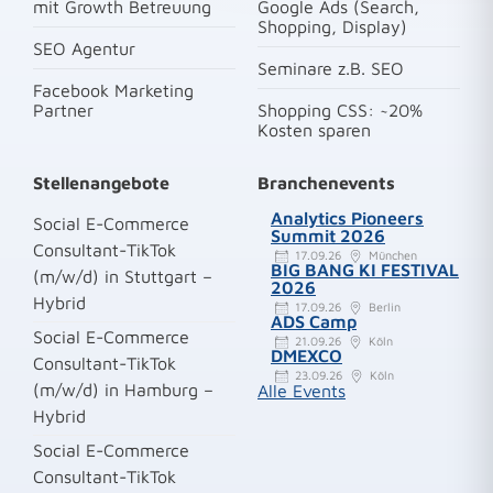
mit Growth Betreuung
Google Ads (Search,
Shopping, Display)
SEO Agentur
Seminare z.B. SEO
Facebook Marketing
Partner
Shopping CSS: ~20%
Kosten sparen
Stellenangebote
Branchenevents
Analytics Pioneers
Social E-Commerce
Summit 2026
Consultant-TikTok
17.09.26
München
BIG BANG KI FESTIVAL
(m/w/d) in Stuttgart –
2026
Hybrid
17.09.26
Berlin
ADS Camp
Social E-Commerce
21.09.26
Köln
DMEXCO
Consultant-TikTok
23.09.26
Köln
(m/w/d) in Hamburg –
Alle Events
Hybrid
Social E-Commerce
Consultant-TikTok