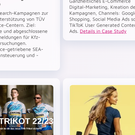
Ganzheitliches E-Commerce
e
Digital-Marketing, Kreation d
Search-Kampagnen zur
Kampagnen, Channels: Googl
nterstützung von TÜV
Shopping, Social Media Ads s
e-Centern. Ziel:
TikToK User Generated Conte
re und abgeschlossene
Ads.
Details in Case Study
meldungen für Kfz-
rsuchungen.
ce-getriebene SEA-
steuerung und -