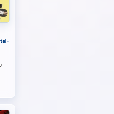
tal-
g