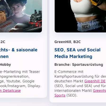
B2C
GreenHill, B2C
hts- & saisonale
SEO, SEA und Social
nen
Media Marketing
 Hobby
Branche:
Sportausrüstung
e-Marketing mit Teaser
E-Commerce mit
mpagnenkreation,
Kampfsportausrüstung für de
ge, Youtube, Google
deutschen Markt
Greenhill DE
ook/Instagram, Display.
(SEO, Social und SEA) und fü
m Detailcase
internationalen Markt
Greenhi
Sports
(SEO).