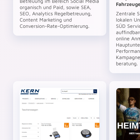
Betreuung im Bereich Social Media
Fahrzeug
organisch und Paid, sowie SEA,
SEO, Analytics Regelbetreuung,
Zentrale 
Content Marketing und
lokalen U
Conversion-Rate-Optimierung.
SÜD Servic
auffindba
online An
Hauptunte
Performan
Kampagnen
beratung.