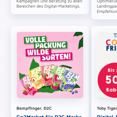
Kampagnen und Beratung zu allen
Optimieru
Bereichen des Digital-Marketings.
Landingpag
Empfehlu
Bempflinger, D2C
Toby Tige
Go2Market für D2C Marke
Digital