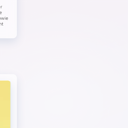
er
e
owie
nt