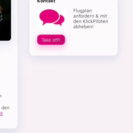
Kontakt
Flugplan
anfordern & mit
den KlickPiloten
abheben!
Take off!
n
r den
ll