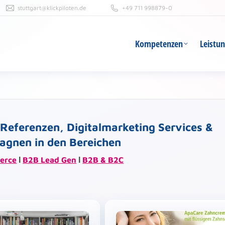
stuttgart@klickpiloten.de
+49 711 998879-0
Kompetenzen
Leistu
Kompetenzen
Leistu
Referenzen,
Digitalmarketing Services &
agnen in den Bereichen
erce
Ι
B2B Lead Gen
Ι
B2B & B2C