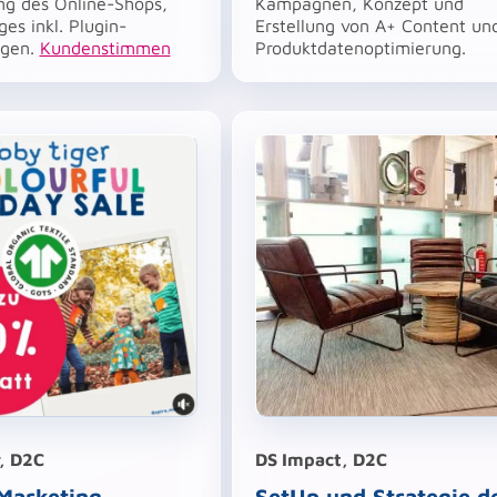
ng des Online-Shops,
Kampagnen, Konzept und
es inkl. Plugin-
Erstellung von A+ Content un
ngen.
Kundenstimmen
Produktdatenoptimierung.
r, D2C
DS Impact, D2C
-Marketing –
SetUp und Strategie d