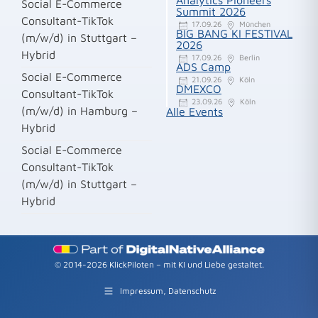
Analytics Pioneers
Social E-Commerce
Summit 2026
Consultant-TikTok
17.09.26
München
BIG BANG KI FESTIVAL
(m/w/d) in Stuttgart –
2026
Hybrid
17.09.26
Berlin
ADS Camp
Social E-Commerce
21.09.26
Köln
DMEXCO
Consultant-TikTok
23.09.26
Köln
(m/w/d) in Hamburg –
Alle Events
Hybrid
Social E-Commerce
Consultant-TikTok
(m/w/d) in Stuttgart –
Hybrid
© 2014-2026 KlickPiloten – mit KI und Liebe gestaltet.
Impressum, Datenschutz