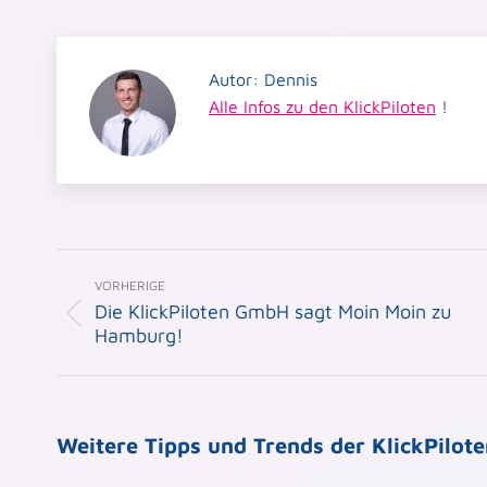
Autor:
Dennis
Alle Infos zu den KlickPiloten
!
Beitragsnavigation
VORHERIGE
Die KlickPiloten GmbH sagt Moin Moin zu
Vorheriger
Hamburg!
Beitrag:
Weitere Tipps und Trends der KlickPilot