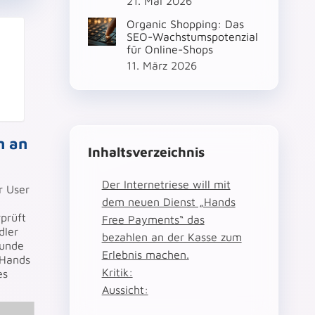
21. Mai 2026
Organic Shopping: Das
SEO-Wachstumspotenzial
für Online-Shops
11. März 2026
n an
Inhaltsverzeichnis
Der Internetriese will mit
r User
dem neuen Dienst „Hands
prüft
Free Payments“ das
dler
bezahlen an der Kasse zum
Kunde
Erlebnis machen.
 Hands
Kritik:
es
Aussicht: