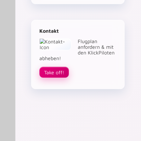
Kontakt
Flugplan
anfordern & mit
den KlickPiloten
abheben!
Take off!