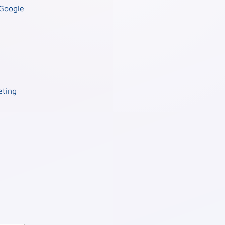
Google
eting