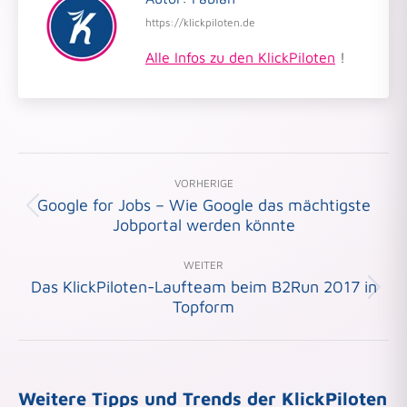
https://klickpiloten.de
Alle Infos zu den KlickPiloten
!
Beitragsnavigation
VORHERIGE
Google for Jobs – Wie Google das mächtigste
Vorheriger
Jobportal werden könnte
Beitrag:
WEITER
Das KlickPiloten-Laufteam beim B2Run 2017 in
Nächster
Topform
Beitrag:
Weitere Tipps und Trends der KlickPiloten