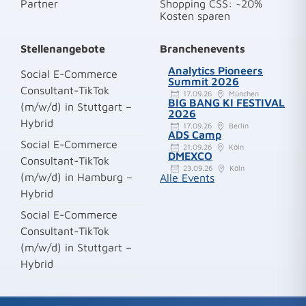
Partner
Shopping CSS: ~20%
Kosten sparen
Stellenangebote
Branchenevents
Analytics Pioneers
Social E-Commerce
Summit 2026
Consultant-TikTok
17.09.26
München
BIG BANG KI FESTIVAL
(m/w/d) in Stuttgart –
2026
Hybrid
17.09.26
Berlin
ADS Camp
Social E-Commerce
21.09.26
Köln
DMEXCO
Consultant-TikTok
23.09.26
Köln
(m/w/d) in Hamburg –
Alle Events
Hybrid
Social E-Commerce
Consultant-TikTok
(m/w/d) in Stuttgart –
Hybrid