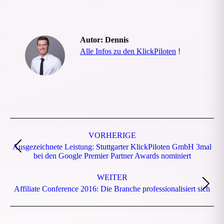
Autor:
Dennis
Alle Infos zu den KlickPiloten
!
Beitragsnavigation
VORHERIGE
Ausgezeichnete Leistung: Stuttgarter KlickPiloten GmbH 3mal
Vorheriger
bei den Google Premier Partner Awards nominiert
Beitrag:
WEITER
Nächster
Affiliate Conference 2016: Die Branche professionalisiert sich
Beitrag: