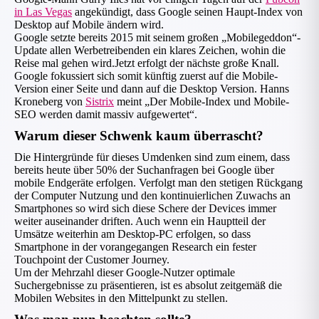
in Las Vegas
angekündigt, dass Google seinen Haupt-Index von
Desktop auf Mobile ändern wird.
Google setzte bereits 2015 mit seinem großen „Mobilegeddon“-
Update allen Werbetreibenden ein klares Zeichen, wohin die
Reise mal gehen wird.Jetzt erfolgt der nächste große Knall.
Google fokussiert sich somit künftig zuerst auf die Mobile-
Version einer Seite und dann auf die Desktop Version. Hanns
Kroneberg von
Sistrix
meint „Der Mobile-Index und Mobile-
SEO werden damit massiv aufgewertet“.
Warum dieser Schwenk kaum überrascht?
Die Hintergründe für dieses Umdenken sind zum einem, dass
bereits heute über 50% der Suchanfragen bei Google über
mobile Endgeräte erfolgen. Verfolgt man den stetigen Rückgang
der Computer Nutzung und den kontinuierlichen Zuwachs an
Smartphones so wird sich diese Schere der Devices immer
weiter auseinander driften. Auch wenn ein Hauptteil der
Umsätze weiterhin am Desktop-PC erfolgen, so dass
Smartphone in der vorangegangen Research ein fester
Touchpoint der Customer Journey.
Um der Mehrzahl dieser Google-Nutzer optimale
Suchergebnisse zu präsentieren, ist es absolut zeitgemäß die
Mobilen Websites in den Mittelpunkt zu stellen.