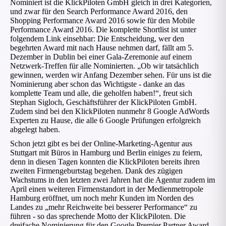
Nominiert ist die KlickPiloten GmbH gleich in drei Kategorien,
und zwar für den Search Performance Award 2016, den
Shopping Performance Award 2016 sowie für den Mobile
Performance Award 2016. Die komplette Shortlist ist unter
folgendem Link einsehbar: Die Entscheidung, wer den
begehrten Award mit nach Hause nehmen darf, fällt am 5.
Dezember in Dublin bei einer Gala-Zeremonie auf einem
Netzwerk-Treffen für alle Nominierten. „Ob wir tatsächlich
gewinnen, werden wir Anfang Dezember sehen. Für uns ist die
Nominierung aber schon das Wichtigste - danke an das
komplette Team und alle, die geholfen haben!“, freut sich
Stephan Sigloch, Geschäftsführer der KlickPiloten GmbH.
Zudem sind bei den KlickPiloten nunmehr 8 Google AdWords
Experten zu Hause, die alle 6 Google Prüfungen erfolgreich
abgelegt haben.
Schon jetzt gibt es bei der Online-Marketing-Agentur aus
Stuttgart mit Büros in Hamburg und Berlin einiges zu feiern,
denn in diesen Tagen konnten die KlickPiloten bereits ihren
zweiten Firmengeburtstag begehen. Dank des zügigen
Wachstums in den letzten zwei Jahren hat die Agentur zudem im
April einen weiteren Firmenstandort in der Medienmetropole
Hamburg eröffnet, um noch mehr Kunden im Norden des
Landes zu „mehr Reichweite bei besserer Performance“ zu
führen - so das sprechende Motto der KlickPiloten. Die
dreifache Nominierung für den Google Premier Partner Award