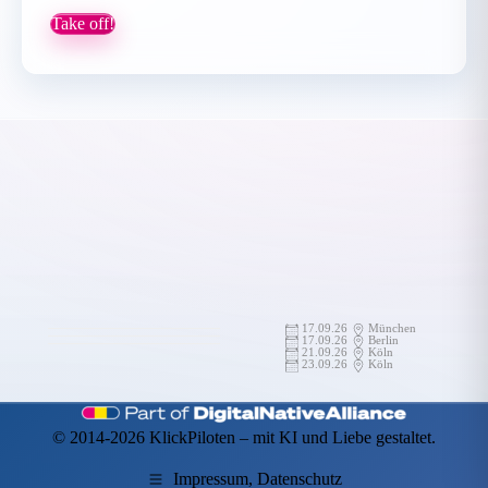
Take off!
17.09.26
München
17.09.26
Berlin
21.09.26
Köln
23.09.26
Köln
© 2014-2026 KlickPiloten – mit KI und Liebe gestaltet.
Impressum, Datenschutz