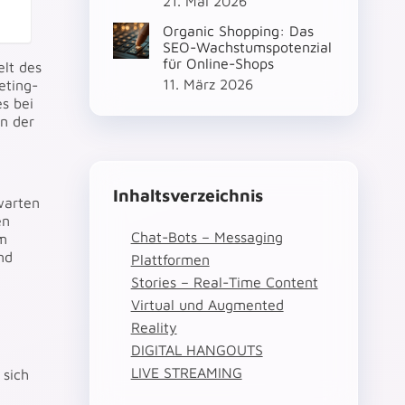
21. Mai 2026
Organic Shopping: Das
SEO-Wachstumspotenzial
für Online-Shops
lt des
11. März 2026
eting-
s bei
in der
Inhaltsverzeichnis
warten
en
Chat-Bots – Messaging
em
nd
Plattformen
Stories – Real-Time Content
Virtual und Augmented
Reality
DIGITAL HANGOUTS
LIVE STREAMING
 sich