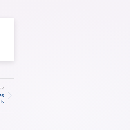
ER
es
ls