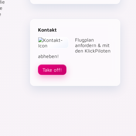
die
ie
e
Kontakt
Flugplan
anfordern & mit
den KlickPiloten
abheben!
Take off!