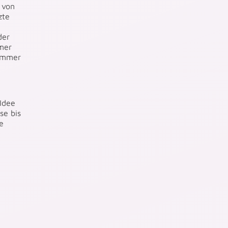
 von
zte
der
mmer
zimmer
Idee
se bis
e