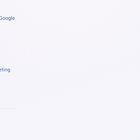
Google
eting