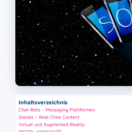
Inhaltsverzeichnis
Chat-Bots – Messaging Plattformen
Stories – Real-Time Content
Virtual und Augmented Reality
DIGITAL HANGOUTS