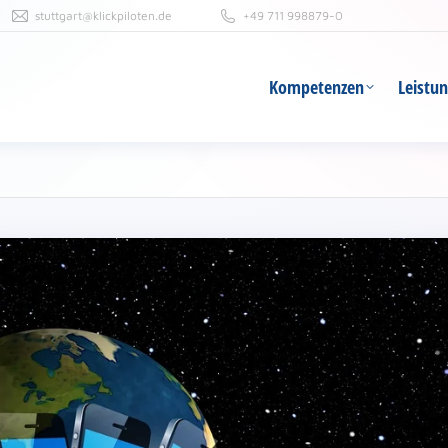
stuttgart@klickpiloten.de
+49 711 998879-0
Kompetenzen
Leistu
Kompetenzen
Leistu