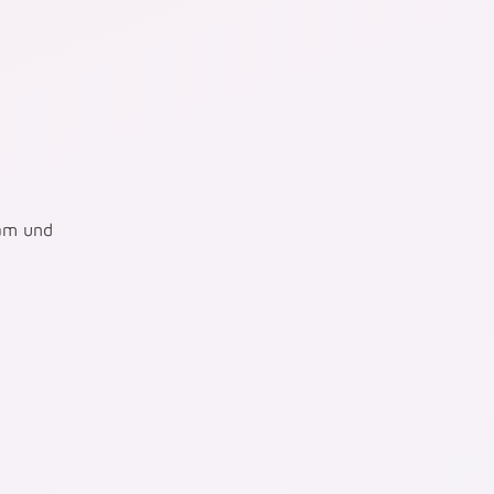
ram und
n