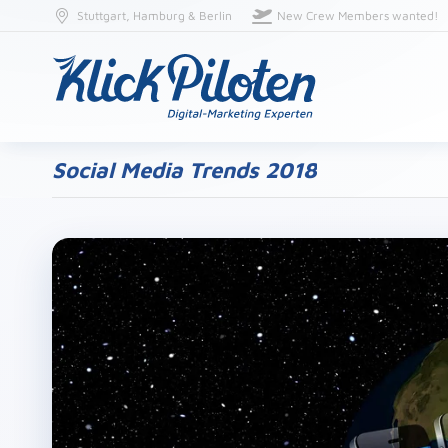
Stuttgart, Hamburg & Berlin
New Crew Members wanted!
Social Media Trends 2018