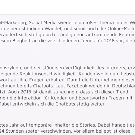
-Marketing, Social Media wieder ein großes Thema in der We
ch in einem ständigen Wandel, und somit auch die Online-Mark
rändert sich stetig durch ständig neue aufkommende Feature
esem Blogbeitrag die verschiedenen Trends für 2018 vor, die 
benszyklen, und der ständigen Verfügbarkeit des Internets, er
 steigende Reaktionsgeschwindigkeit. Kunden wollen am liebst
twort auf ihre Fragen erhalten. Damit die Unternehmen dies
nehmen bereits Chatbots. Laut Facebook werden in Deutschla
zt. Auch 2018 ist damit zu rechnen, dass sich dieser Trend
men die Interaktion für Kunden und beantworten Fragen mit
bei entwickeln sich die Chatbots stetig weiter.
tes Jahr auf temporäre Inhalte: die Stories. Dabei handelt es
 Stunden später verschwinden. Vor allem beliebt ist diese