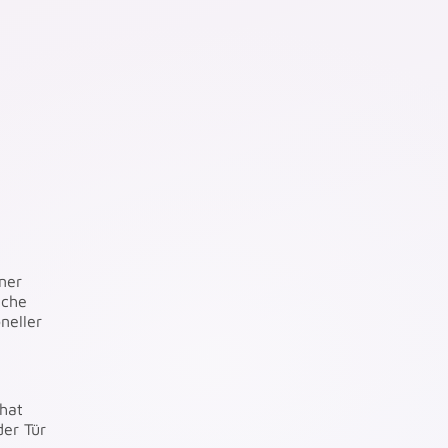
iner
iche
neller
 hat
der Tür