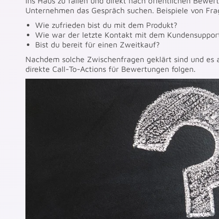
ins Haus zu fallen und direkt nach öffentlichen Bewer
Unternehmen das Gespräch suchen. Beispiele von Frag
Wie zufrieden bist du mit dem Produkt?
Wie war der letzte Kontakt mit dem Kundensuppor
Bist du bereit für einen Zweitkauf?
Nachdem solche Zwischenfragen geklärt sind und es ab
direkte Call-To-Actions für Bewertungen folgen.