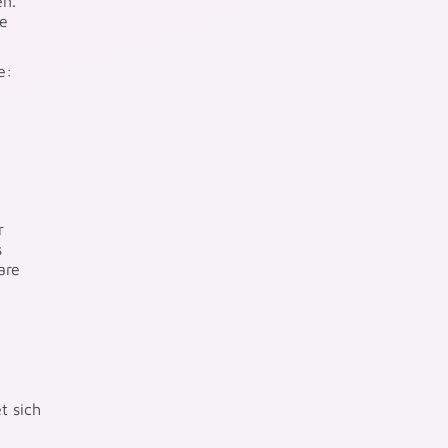
en.
se
e:
r
s
are
t sich