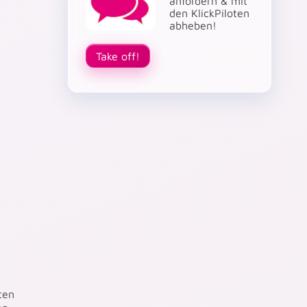
anfordern & mit
den KlickPiloten
abheben!
Take off!
ten