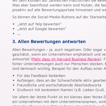
wir dem Kunden auf zahlreichen Plattformen die Bewer
Was aber beeinflusst werden kann sind Nutzer, die be
proaktiv auf alle Bewertungsportale hinweisen und wei
So können die Social-Media-Buttons auf der Startseit
„Jetzt auf Yelp bewerten“
„Jetzt auf Google bewerten“
…
3. Allen Bewertungen antworten
Allen Bewertungen - ja, auch negativen. Oder sogar
v
geschätzt, wenn ein Unternehmen emphatisch und ve
antwortet (
Mehr dazu im Harvard Business Review
). 
hinter Unternehmungen auch nur Menschen stecken. 
sind demnach wichtig. Beispiel für den Aufbau einer 
Für das Feedback bedanken
Aufzeigen, dass an der Schwachstelle aktiv gearbei
Freundliche und wertschätzende Abschiedsworte
Grußwort mit konkretem Namen (z.B. Lieben Gruß,
Vor allem der letzte Punkt ist ein kleines aber feines 
ein Unternehmen mit dem Unternehmensnamen, wirkt 