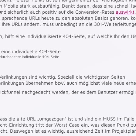
ch Mobile stark ausbaufähig. Denkt daran, dass eine schnell l
und sicherlich auch positiv auf die Conversion-Rates
auswirkt
.
 sprechende URLs heute zu den absoluten Basics gehören, 
ch Ihre URLs ändern, muss unbedingt an die 301-Weiterleitung
, hilft eine individualisierte 404-Seite, auf welche Ihr den U
e durchdachte individuelle 404-Seite
erlinkungen sind wichtig. Speziell die wichtigsten Seiten
Verlinkungen übernehmen bzw. auch möglichst viele neue erha
Klickfunnel nachgedacht werden, der es dem Benutzer ermögli
ss die alte URL „umgezogen“ ist und sind ein MUSS im Falle 
ht-Einrichtung tritt der Worst Case ein, was diesen Punkt zu
ht. Deswegen ist es wichtig, ausreichend Zeit im Projektpla