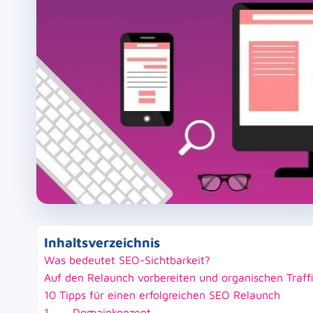
Inhaltsverzeichnis
Was bedeutet SEO-Sichtbarkeit?
Auf den Relaunch vorbereiten und organischen Traffi
10 Tipps für einen erfolgreichen SEO Relaunch
1. Domainkonzept