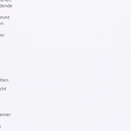
adende
kommt
en
ser
lten.
cht
einer
n