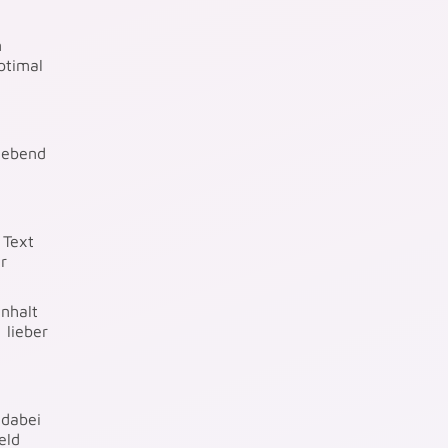
n
ptimal
gebend
 Text
r
inhalt
 lieber
 dabei
eld