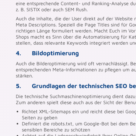
eine entsprechende Content- und Ranking-Analyse durc
z. B. SISTIX oder auch SEM Rush.
Auch die Inhalte, die der User direkt auf der Website 
Meta Descriptions. Speziell die Page Titles sind für Go
richtigen Länge formuliert werden. Macht Euch im Vorf
Shops macht es Sinn über die Automatisierung für Ka
stellen, dass relevante Keywords integriert werden un
4. Bildoptimierung
Auch die Bilderoptimierung wird oft vernachlässigt. Be
entsprechenden Meta-Informationen zu pflegen um auc
stärken.
5. Grundlagen der technischen SEO be
Die technische Suchmaschinenoptimierung dient dazu, 
Zum anderen spielt diese auch aus der Sicht der Benut
Richtet XML-Sitemaps ein und reicht diese bei Goog
Seiten zu geben
Definiert die robots.txt, um Google-Bot bei dem Bes
sensiblen Bereiche zu schützen
Achtet auf die Ladegeschwindigkeit Ihrer Online-Prä