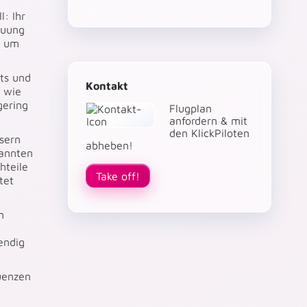
: Ihr
euung
, um
ts und
Kontakt
, wie
gering
Flugplan
anfordern & mit
den KlickPiloten
ssern
abheben!
kannten
hteile
Take off!
tet
m
endig
quenzen