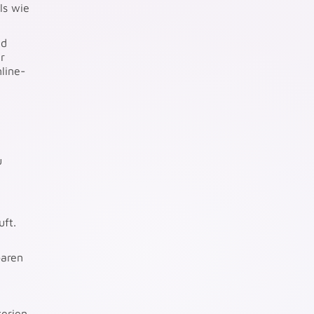
ls wie
nd
r
line-
u
uft.
baren
terien