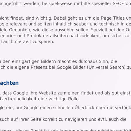
hgeführt werden, beispielsweise mithilfe spezieller SEO-Too
nicht findet, sind wichtig. Dabei geht es um die Page Titles u
ogle relevant und sollten inhaltlich sauber und technisch in de
eld Gedanken, wie diese aussehen sollen. Speziell bei den On
tegorie- und Produktdetailseiten nachzudenken, um sicher zu
d auch die Zeit zu sparen.
i den einzigartigen Bildern macht es durchaus Sinn, die
h die eigene Präsenz bei Google Bilder (Universal Search) z
achten
dass Google Ihre Website zum einen findet und als gut einst
zerfreundlichkeit eine wichtige Rolle.
le ein, um Google einen schnellen Überblick über die verfüg
uch auf Ihrer Seite korrekt zu navigieren und evtl. auch die
senz - dieser Punkt ist seit langem eines der wichtigsten Kri