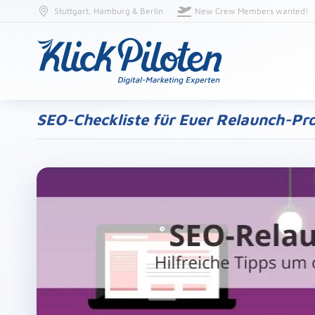
Stuttgart, Hamburg & Berlin
New Crew Members wanted!
SEO-Checkliste für Euer Relaunch-Pro