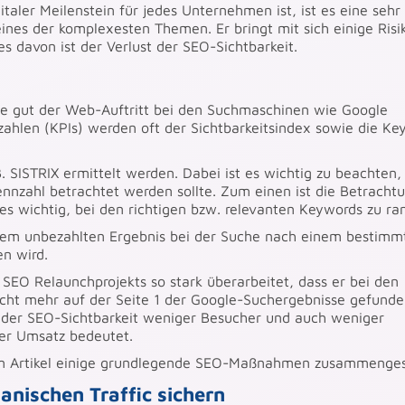
taler Meilenstein für jedes Unternehmen ist, ist es eine sehr
nes der komplexesten Themen. Er bringt mit sich einige Risi
s davon ist der Verlust der SEO-Sichtbarkeit.
wie gut der Web-Auftritt bei den Suchmaschinen wie Google
zahlen (KPIs) werden oft der Sichtbarkeitsindex sowie die Ke
B. SISTRIX ermittelt werden. Dabei ist es wichtig zu beachten,
Kennzahl betrachtet werden sollte. Zum einen ist die Betracht
s wichtig, bei den richtigen bzw. relevanten Keywords zu ra
 dem unbezahlten Ergebnis bei der Suche nach einem bestimm
n wird.
 SEO Relaunchprojekts so stark überarbeitet, dass er bei den
cht mehr auf der Seite 1 der Google-Suchergebnisse gefund
 der SEO-Sichtbarkeit weniger Besucher und auch weniger
er Umsatz bedeutet.
em Artikel einige grundlegende SEO-Maßnahmen zusammengest
anischen Traffic sichern