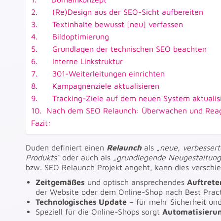
2. (Re)Design aus der SEO-Sicht aufbereiten
3. Textinhalte bewusst [neu] verfassen
4. Bildoptimierung
5. Grundlagen der technischen SEO beachten
6. Interne Linkstruktur
7. 301-Weiterleitungen einrichten
8. Kampagnenziele aktualisieren
9. Tracking-Ziele auf dem neuen System aktualis
10. Nach dem SEO Relaunch: Überwachen und Reag
Fazit:
Duden definiert einen
Relaunch
als
„neue, verbessert
Produkts“
oder auch als
„grundlegende Neugestaltung 
bzw. SEO Relaunch Projekt angeht, kann dies verschi
Zeitgemäßes
und optisch ansprechendes
Auftrete
der Website oder dem Online-Shop nach Best Prac
Technologisches Update
– für mehr Sicherheit un
Speziell für die Online-Shops sorgt
Automatisierun