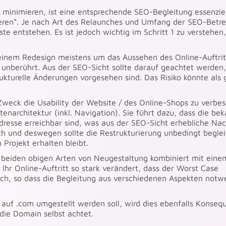
minimieren, ist eine entsprechende SEO-Begleitung essenziell
rvieren“. Je nach Art des Relaunches und Umfang der SEO-Betr
te entstehen. Es ist jedoch wichtig im Schritt 1 zu verstehen
einem Redesign meistens um das Aussehen des Online-Auftrit
 unberührt. Aus der SEO-Sicht sollte darauf geachtet werden
rukturelle Änderungen vorgesehen sind. Das Risiko könnte als 
Zweck die Usability der Website / des Online-Shops zu verbe
tenarchitektur (inkl. Navigation). Sie führt dazu, dass die be
dresse erreichbar sind, was aus der SEO-Sicht erhebliche Nac
och und deswegen sollte die Restrukturierung unbedingt beglei
Projekt erhalten bleibt.
e beiden obigen Arten von Neugestaltung kombiniert mit eine
Ihr Online-Auftritt so stark verändert, dass der Worst Case
hoch, so dass die Begleitung aus verschiedenen Aspekten notw
de auf .com umgestellt werden soll, wird dies ebenfalls Konse
die Domain selbst achtet.