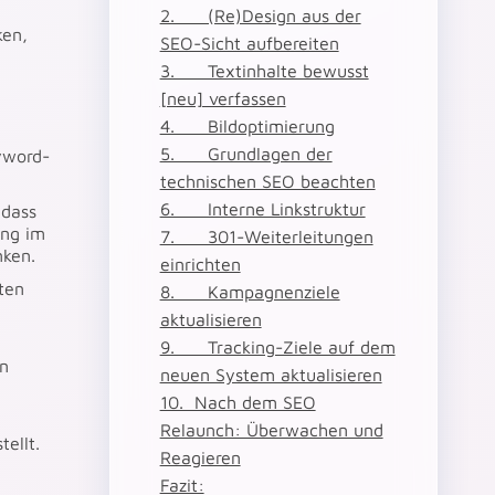
2. (Re)Design aus der
ken,
SEO-Sicht aufbereiten
3. Textinhalte bewusst
[neu] verfassen
4. Bildoptimierung
5. Grundlagen der
yword-
technischen SEO beachten
6. Interne Linkstruktur
 dass
ung im
7. 301-Weiterleitungen
nken.
einrichten
ten
8. Kampagnenziele
aktualisieren
9. Tracking-Ziele auf dem
en
neuen System aktualisieren
10. Nach dem SEO
Relaunch: Überwachen und
ellt.
Reagieren
Fazit: