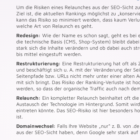
Um die Risiken eines Relaunches aus der SEO-Sicht zu 
Ziel ist, die aktuellen Rankings möglichst zu „konse
kann das Risiko so minimiert werden, dass kaum Verlus
welche Art von Relaunch es geht.
Redesign:
Wie der Name es schon sagt, geht es bei 
die technische Basis (CMS, Shop-System) bleibt dabei
stark sich die Inhalte verändern und ob dabei auch st
bis mittel eingestuft werden.
Restrukturierung:
Eine Restrukturierung hat oft als 
und beschäftigt sich u. A. mit der Veränderung der Sei
Seitenpfade bzw. URLs nicht mehr unter einer alten A
mit sich bringt. Das Risiko der Ranking-Verluste ist h
werden, so dass der organische Traffic auch nach dem 
Relaunch:
Ein kompletter Relaunch beinhaltet oft di
Austausch der Technologie im Hintergrund. Somit wird 
eintreten könnte. Das SEO-Risiko ist hier besonders 
ist.
Domainwechsel:
Falls Ihre Website „nur“ z. B. von .
aus der SEO-Sicht haben, denn Google sehr stark auf 