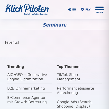
EN
FLY
Seminare
Du bist hier:
[events]
Trending
Top Themen
AIO/GEO – Generative
TikTok Shop
Engine Optimization
Management
B2B Onlinemarketing
Performancebasierte
Abrechnung
E-Commerce Agentur
mit Growth Betreuung
Google Ads (Search,
Shopping, Display)