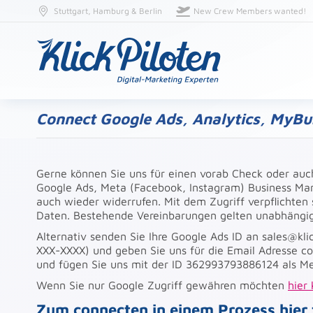
Stuttgart, Hamburg & Berlin
New Crew Members wanted!
Connect Google Ads, Analytics, MyBu
Gerne können Sie uns für einen vorab Check oder auch
Google Ads, Meta (Facebook, Instagram) Business Ma
auch wieder widerrufen. Mit dem Zugriff verpflichten 
Daten. Bestehende Vereinbarungen gelten unabhängig
Alternativ senden Sie Ihre Google Ads ID an sales@kli
XXX-XXXX) und geben Sie uns für die Email Adresse con
und fügen Sie uns mit der ID 362993793886124 als M
Wenn Sie nur Google Zugriff gewähren möchten
hier 
Zum connecten in einem Prozess hier 