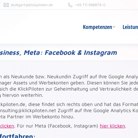
stuttgart@klickpiloten.de
+49 711 998879-0
Kompetenzen
Leistu
Kompetenzen
Leistu
siness, Meta: Facebook & Instagram
 als Neukunde bzw. Neukundin Zugriff auf Ihre Google Analy
nager Assets und Werbekonten geben. Diesen können Sie jede
sich die KlickPiloten zur Geheimhaltung und Vertraulichkeit d
 hiervon weiterhin.
ckpiloten.de, diese findet sich rechts oben und hat das Forma
sulting@klickpiloten.net Zugriff auf Ihre Google Analytics K
eta Partner im Werbekonto hinzu.
klicken
. Für nur Meta (Facebook, Instagram)
hier klicken
.
fortfahren: