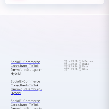
Social E-Commerce
17.09.26
München
17.09.26
Berlin
Consultant-TikTok
21.09.26
Köln
(m/w/d) in Stuttgart –
23.09.26
Köln
Hybrid
Social E-Commerce
Consultant-TikTok
(m/w/d) in Hamburg –
Hybrid
Social E-Commerce
Consultant-TikTok
(m/w/d) in Stuttgart –