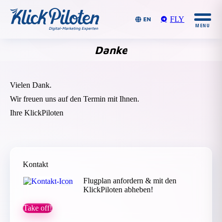
FLY
EN
Danke
Du bist
hier:
Vielen Dank.
Wir freuen uns auf den Termin mit Ihnen.
Ihre KlickPiloten
Kontakt
Flugplan anfordern & mit den
KlickPiloten abheben!
Take off!