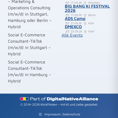
– Marketing &
17.09.26
München
BIG BANG KI FESTIVAL
Operations Consulting
2026
(m/w/d) in Stuttgart,
17.09.26
Berlin
ADS Camp
Hamburg oder Berlin –
21.09.26
Köln
Hybrid
DMEXCO
23.09.26
Köln
Social E-Commerce
Alle Events
Consultant-TikTok
(m/w/d) in Stuttgart –
Hybrid
Social E-Commerce
Consultant-TikTok
(m/w/d) in Hamburg –
Hybrid
© 2014-2026 KlickPiloten – mit KI und Liebe gestaltet.
Impressum, Datenschutz