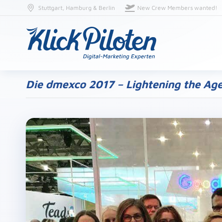
Stuttgart, Hamburg & Berlin
New Crew Members wanted!
Die dmexco 2017 – Lightening the Ag