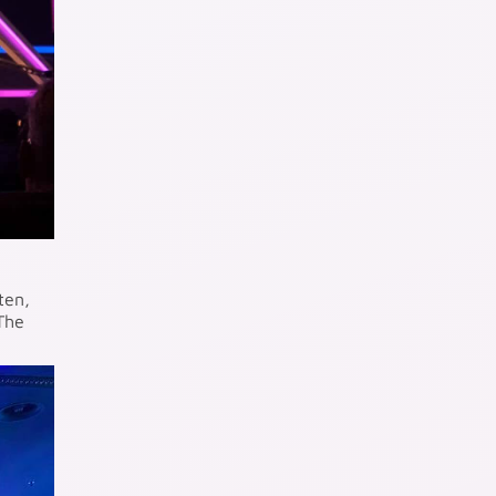
ten,
The