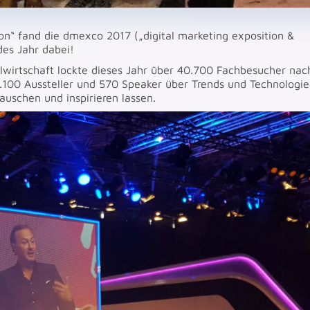
n“ fand die dmexco 2017 („digital marketing exposition &
es Jahr dabei!
lwirtschaft lockte dieses Jahr über 40.700 Fachbesucher nac
1.100 Aussteller und 570 Speaker über Trends und Technologi
uschen und inspirieren lassen.