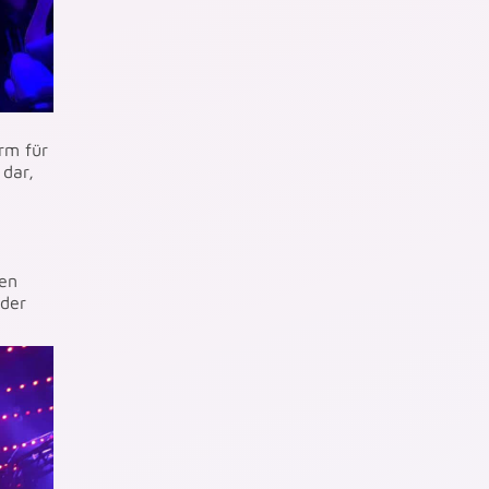
rm für
 dar,
en
 der