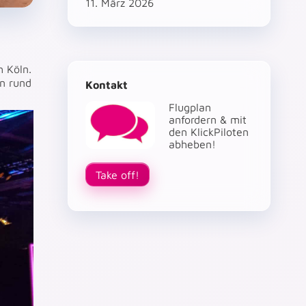
11. März 2026
h Köln.
en rund
Kontakt
Flugplan
anfordern & mit
den KlickPiloten
abheben!
Take off!