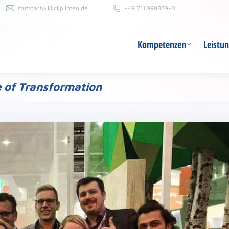
stuttgart@klickpiloten.de
+49 711 998879-0
Kompetenzen
Leistu
Kompetenzen
Leistu
e of Transformation