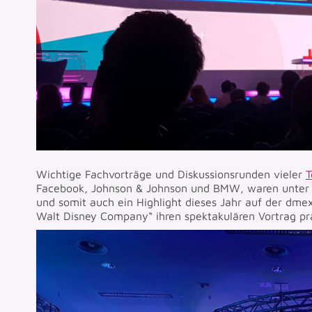
Wichtige Fachvorträge und Diskussionsrunden vieler
T
Facebook, Johnson & Johnson und BMW, waren unter d
und somit auch ein Highlight dieses Jahr auf der dme
Walt Disney Company“ ihren spektakulären Vortrag prä