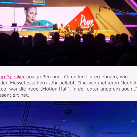
op-Speaker
aus großen und führenden Unternehmen, wie
en Messebesuchern sehr beliebt. Eine von mehreren Neuhei
xco, war die neue „Motion Hall“, in der unter anderem auch „
sentiert hat.