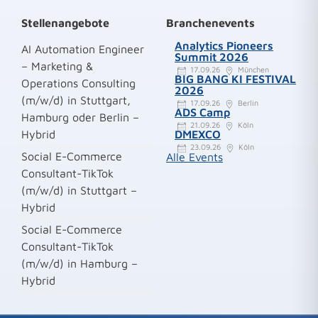
Stellenangebote
Branchenevents
Analytics Pioneers
AI Automation Engineer
Summit 2026
– Marketing &
17.09.26
München
BIG BANG KI FESTIVAL
Operations Consulting
2026
(m/w/d) in Stuttgart,
17.09.26
Berlin
ADS Camp
Hamburg oder Berlin –
21.09.26
Köln
Hybrid
DMEXCO
23.09.26
Köln
Social E-Commerce
Alle Events
Consultant-TikTok
(m/w/d) in Stuttgart –
Hybrid
Social E-Commerce
Consultant-TikTok
(m/w/d) in Hamburg –
Hybrid