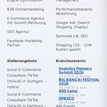
Engine Optimization
Management
B2B Onlinemarketing
Performancebasierte
Abrechnung
E-Commerce Agentur
mit Growth Betreuung
Google Ads (Search,
Shopping, Display)
SEO Agentur
Seminare z.B. SEO
Facebook Marketing
Partner
Shopping CSS: ~20%
Kosten sparen
Stellenangebote
Branchenevents
Analytics Pioneers
Social E-Commerce
Summit 2026
Consultant-TikTok
17.09.26
München
BIG BANG KI FESTIVAL
(m/w/d) in Stuttgart –
2026
Hybrid
17.09.26
Berlin
ADS Camp
Social E-Commerce
21.09.26
Köln
DMEXCO
Consultant-TikTok
23.09.26
Köln
(m/w/d) in Hamburg –
Alle Events