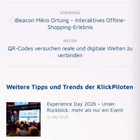
Beitragsnavigation
VORHERIGE
iBeacon Mikro Ortung – Interaktives Offline-
Vorheriger
Shopping-Erlebnis
Beitrag:
WEITER
QR-Codes versuchen reale und digitale Welten zu
Nächster
verbinden
Beitrag:
Weitere Tipps und Trends der KlickPiloten
Experience Day 2026 – Unser
Rückblick: mehr als nur ein Event
21. Mai 2026