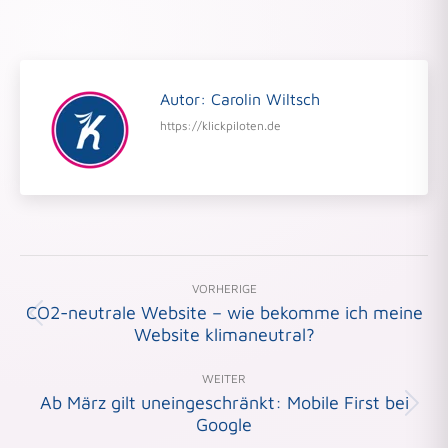
Autor:
Carolin Wiltsch
https://klickpiloten.de
Beitragsnavigation
VORHERIGE
CO2-neutrale Website – wie bekomme ich meine
Vorheriger
Website klimaneutral?
Beitrag:
WEITER
Ab März gilt uneingeschränkt: Mobile First bei
Nächster
Google
Beitrag: