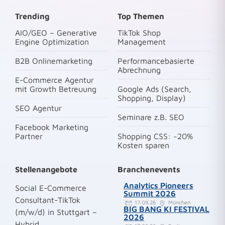
Trending
Top Themen
AIO/GEO – Generative
TikTok Shop
Engine Optimization
Management
B2B Onlinemarketing
Performancebasierte
Abrechnung
E-Commerce Agentur
mit Growth Betreuung
Google Ads (Search,
Shopping, Display)
SEO Agentur
Seminare z.B. SEO
Facebook Marketing
Partner
Shopping CSS: ~20%
Kosten sparen
Stellenangebote
Branchenevents
Analytics Pioneers
Social E-Commerce
Summit 2026
Consultant-TikTok
17.09.26
München
BIG BANG KI FESTIVAL
(m/w/d) in Stuttgart –
2026
Hybrid