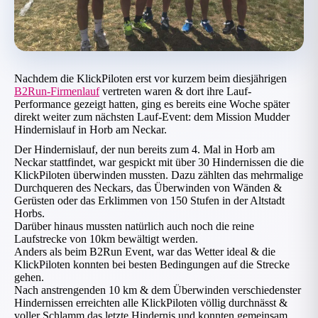
Nachdem die KlickPiloten erst vor kurzem beim diesjährigen
B2Run-Firmenlauf
vertreten waren & dort ihre Lauf-
Performance gezeigt hatten, ging es bereits eine Woche später
direkt weiter zum nächsten Lauf-Event: dem Mission Mudder
Hindernislauf in Horb am Neckar.
Der Hindernislauf, der nun bereits zum 4. Mal in Horb am
Neckar stattfindet, war gespickt mit über 30 Hindernissen die die
KlickPiloten überwinden mussten. Dazu zählten das mehrmalige
Durchqueren des Neckars, das Überwinden von Wänden &
Gerüsten oder das Erklimmen von 150 Stufen in der Altstadt
Horbs.
Darüber hinaus mussten natürlich auch noch die reine
Laufstrecke von 10km bewältigt werden.
Anders als beim B2Run Event, war das Wetter ideal & die
KlickPiloten konnten bei besten Bedingungen auf die Strecke
gehen.
Nach anstrengenden 10 km & dem Überwinden verschiedenster
Hindernissen erreichten alle KlickPiloten völlig durchnässt &
voller Schlamm das letzte Hindernis und konnten gemeinsam