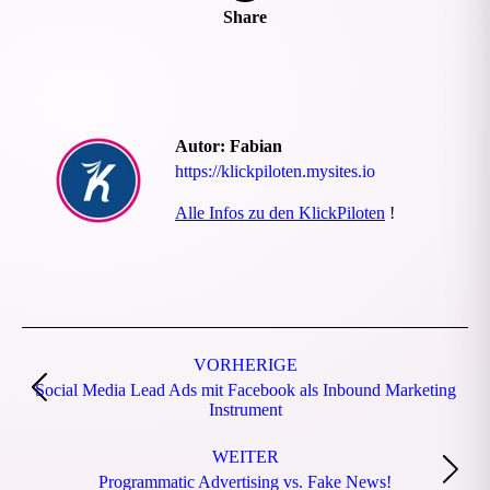
Share
Autor:
Fabian
https://klickpiloten.mysites.io
Alle Infos zu den KlickPiloten
!
Beitragsnavigation
VORHERIGE
Social Media Lead Ads mit Facebook als Inbound Marketing
Vorheriger
Instrument
Beitrag:
WEITER
Nächster
Programmatic Advertising vs. Fake News!