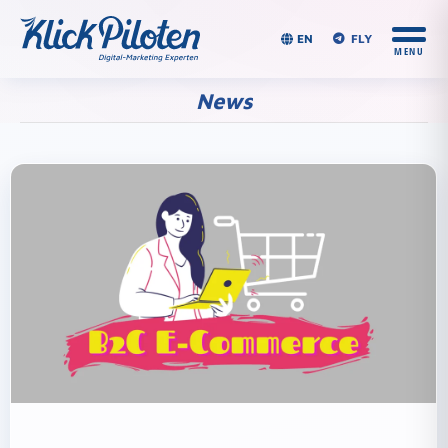
EN
FLY
News
Du bist hier: